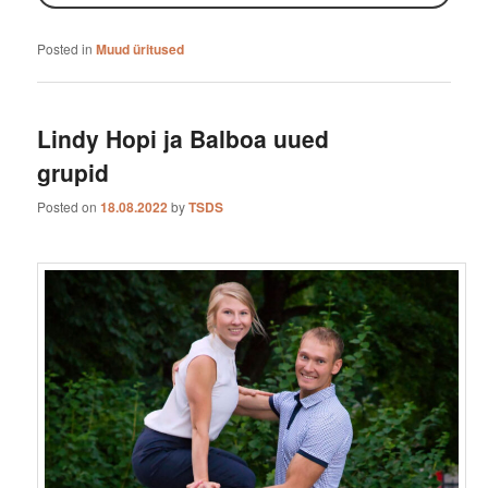
Posted in
Muud üritused
Lindy Hopi ja Balboa uued
grupid
Posted on
18.08.2022
by
TSDS