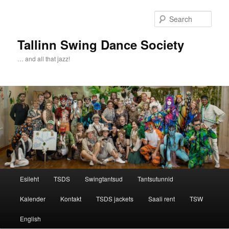
Sear
Tallinn Swing Dance Society
… and all that jazz!
Main menu
Esileht
TSDS
Swingtantsud
Tantsutunnid
Skip to primary content
Skip to secondary content
Kalender
Kontakt
TSDS jackets
Saali rent
TSW
English