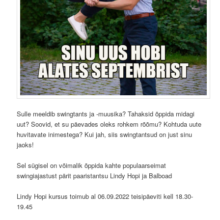
Sulle meeldib swingtants ja -muusika? Tahaksid õppida midagi
uut? Soovid, et su päevades oleks rohkem rõõmu? Kohtuda uute
huvitavate inimestega? Kui jah, siis swingtantsud on just sinu
jaoks!
Sel sügisel on võimalik õppida kahte populaarseimat
swingiajastust pärit paaristantsu Lindy Hopi ja Balboad
Lindy Hopi kursus toimub al 06.09.2022 teisipäeviti kell 18.30-
19.45