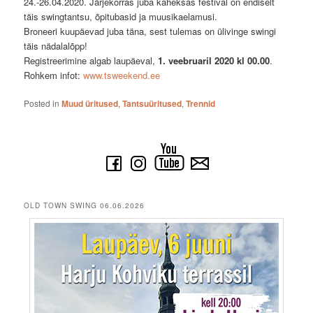
24.-26.04.2020. Järjekorras juba kaheksas festival on endiselt
täis swingtantsu, õpitubasid ja muusikaelamusi.
Broneeri kuupäevad juba täna, sest tulemas on ülivinge swingi
täis nädalalõpp!
Registreerimine algab laupäeval,
1. veebruaril 2020 kl 00.00
.
Rohkem infot:
www.tsweekend.ee
Posted in
Muud üritused
,
Tantsuüritused
,
Trennid
OLD TOWN SWING 06.06.2026