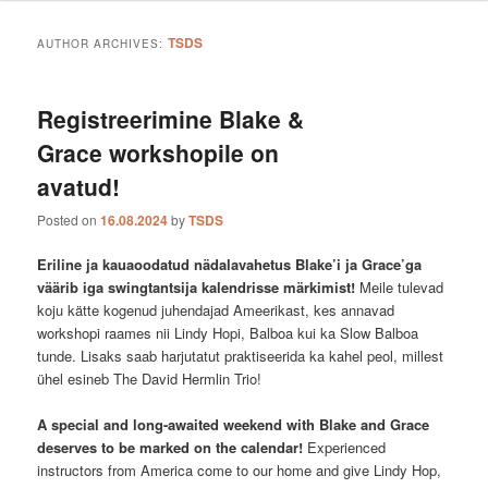
TSDS
AUTHOR ARCHIVES:
Registreerimine Blake &
Grace workshopile on
avatud!
Posted on
16.08.2024
by
TSDS
Eriline ja kauaoodatud nädalavahetus Blake’i ja Grace’ga
väärib iga swingtantsija kalendrisse märkimist!
Meile tulevad
koju kätte kogenud juhendajad Ameerikast, kes annavad
workshopi raames nii Lindy Hopi, Balboa kui ka Slow Balboa
tunde. Lisaks saab harjutatut praktiseerida ka kahel peol, millest
ühel esineb The David Hermlin Trio!
A special and long-awaited weekend with Blake and Grace
deserves to be marked on the calendar!
Experienced
instructors from America come to our home and give Lindy Hop,