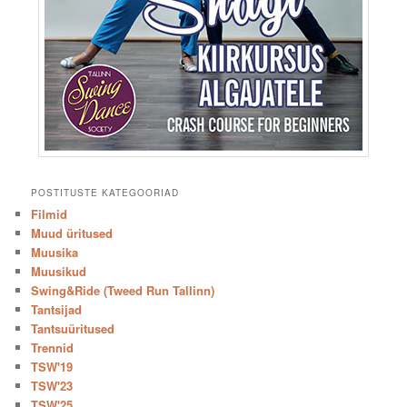
POSTITUSTE KATEGOORIAD
Filmid
Muud üritused
Muusika
Muusikud
Swing&Ride (Tweed Run Tallinn)
Tantsijad
Tantsuüritused
Trennid
TSW'19
TSW'23
TSW'25