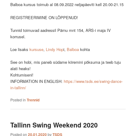
Balboa kursus toimub al 08.09.2022 neljapäeviti kell 20.00-21.15
REGISTREERIMINE ON LÕPPENUD!
Tunnid toimuvad aadressil Pärnu mnt 154, ARS-i maja IV
korrusel.
Loe lisaks
kursuse
,
Lindy Hop
i,
Balboa
kohta
See on hobi, mis paneb südame kiiremini põksuma ja teeb tuju
alati heaks!
Kohtumiseni!
INFORMATION IN ENGLISH:
https://www.tsds.ee/swing-dance-
in-tallinn/
Posted in
Trennid
Tallinn Swing Weekend 2020
Posted on
20.01.2020
by
TSDS