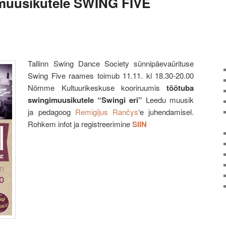
muusikutele SWING FIVE
Tallinn Swing Dance Society sünnipäevaürituse
Swing Five raames toimub 11.11. kl 18.30-20.00
Nõmme Kultuurikeskuse kooriruumis
töötuba
swingimuusikutele “Swingi eri”
Leedu muusik
ja pedagoog
Remigijus Rančys
‘e juhendamisel.
Rohkem infot ja registreerimine
SIIN