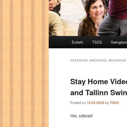
Main menu
Esileht
TSDS
Swingtan
Skip to primary content
Skip to secondary content
CATEGORY ARCHIVES:
MUUSIKUD
Stay Home Vide
and Tallinn Sw
Posted on
15.04.2020
by
TSDS
Hei, sõbrad!