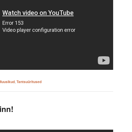
Muusikud
,
Tantsuüritused
inn!