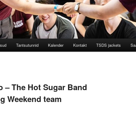
tsud
Tantsutunnid
Kalender
Kontakt
TSDS jackets
Saa
o – The Hot Sugar Band
ing Weekend team