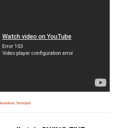
Muusikud
,
Tantsijad