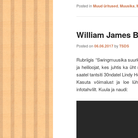
Posted in
Muud üritused
,
Muusika
,
William James B
Posted on
06.06.2017
by
TSDS
Rubriigis “Swingmuusika suurku
ja heliloojat, kes juhtis ka ü
saatel tantsiti 30ndatel Lindy
Kasuta võimalust ja loe lüh
infotahvlilt. Kuula ja naudi: