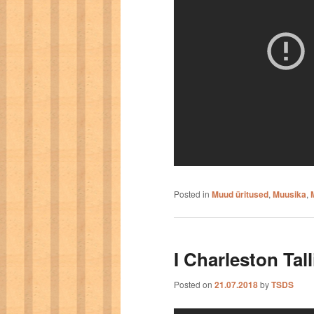
Posted in
Muud üritused
,
Muusika
,
I Charleston Tall
Posted on
21.07.2018
by
TSDS