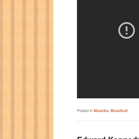
Posted in
Muusika
,
Muusikud