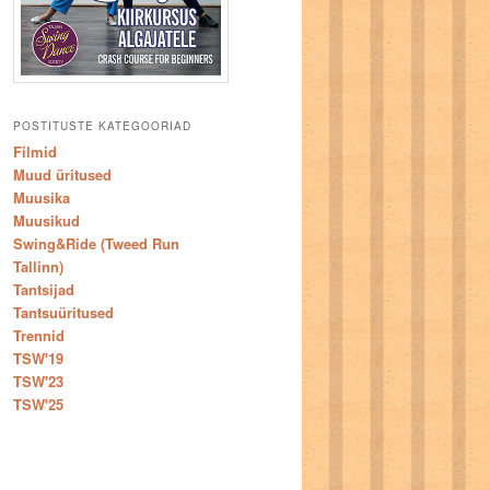
POSTITUSTE KATEGOORIAD
Filmid
Muud üritused
Muusika
Muusikud
Swing&Ride (Tweed Run
Tallinn)
Tantsijad
Tantsuüritused
Trennid
TSW'19
TSW'23
TSW'25