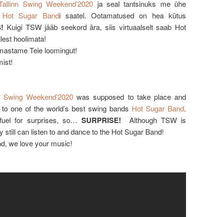
Tallinn Swing Weekend’2020
ja seal tantsinuks me ühe
i
Hot Sugar Band
i saatel. Ootamatused on hea kütus
!
Kuigi TSW jääb seekord ära, siis virtuaalselt saab Hot
lest hoolimata!
rmastame Teie loomingut!
mist!
nn Swing Weekend’2020
was supposed to take place and
to one of the world’s best swing bands
Hot Sugar Band
.
fuel for surprises, so…
SURPRISE!
Although TSW is
ly still can listen to and dance to the Hot Sugar Band!
d, we love your music!
!