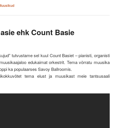
Muusikud
asie ehk Count Basie
jud” tutvustame sel kuul Count Basiet – pianisti, organisti
ht muusikaajaloo edukaimat orkestrit. Tema võrratu muusika
 Hoppi ka populaarses Savoy Ballroomis.
ikokkuvõtet tema elust ja muusikast meie tantsusaali