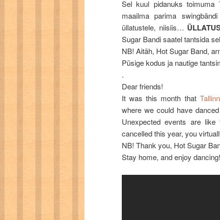
Sel kuul pidanuks toimuma
maailma parima swingbänd
üllatustele, niisiis…
ÜLLATUS
Sugar Bandi saatel tantsida sel
NB! Aitäh, Hot Sugar Band, a
Püsige kodus ja nautige tantsi
.
Dear friends!
It was this month that
Talli
where we could have danced 
Unexpected events are like 
cancelled this year, you virtual
NB! Thank you, Hot Sugar Ban
Stay home, and enjoy dancing