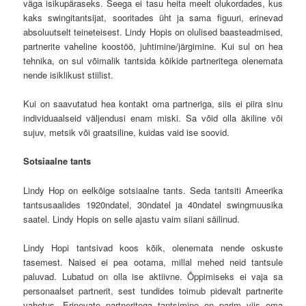
väga isikupäraseks. Seega ei tasu heita meelt olukordades, kus
kaks swingitantsijat, sooritades üht ja sama figuuri, erinevad
absoluutselt teineteisest. Lindy Hopis on olulised baasteadmised,
partnerite vaheline koostöö, juhtimine/järgimine. Kui sul on hea
tehnika, on sul võimalik tantsida kõikide partneritega olenemata
nende isiklikust stiilist.
Kui on saavutatud hea kontakt oma partneriga, siis ei piira sinu
individuaalseid väljendusi enam miski. Sa võid olla äkiline või
sujuv, metsik või graatsiline, kuidas vaid ise soovid.
Sotsiaalne tants
Lindy Hop on eelkõige sotsiaalne tants. Seda tantsiti Ameerika
tantsusaalides 1920ndatel, 30ndatel ja 40ndatel swingmuusika
saatel. Lindy Hopis on selle ajastu vaim siiani säilinud.
Lindy Hopi tantsivad koos kõik, olenemata nende oskuste
tasemest. Naised ei pea ootama, millal mehed neid tantsule
paluvad. Lubatud on olla ise aktiivne. Õppimiseks ei vaja sa
personaalset partnerit, sest tundides toimub pidevalt partnerite
vahetus. Erinevate partneritega tantsimine on parim viis oma