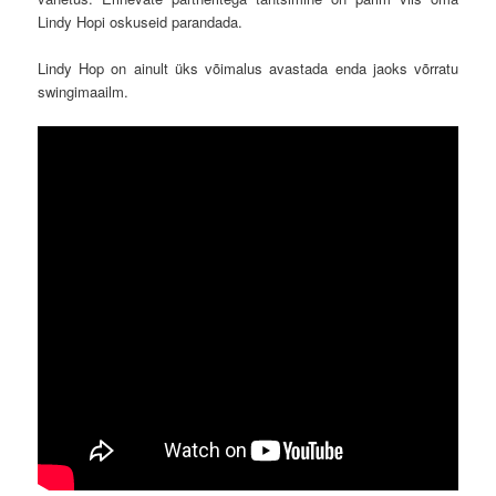
Lindy Hopi oskuseid parandada.
Lindy Hop on ainult üks võimalus avastada enda jaoks võrratu
swingimaailm.