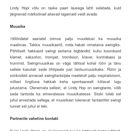
Lindy Hopi võlu on raske paari lausega lahti seletada, kuid
järgnevad märksõnad aitavad tagamaid veidi avada:
Muusika
1930ndatel aastatel toimus palju muudatusi ka muusika
maailmas. Tekkis muusikastiil, mida hakati nimetama swingiks.
Põhiliselt hakkasid swingi esitama bigbändid, kuhu koondusid
klarnet, saksofon, trompet, tromboon, klaver, kontrabass ja
trummid. Swingmuusikas on väga tähtsal kohal rütm ja tänu
sellele kasutati seda tihtipeale just tantsumuusikaks. Rütm ja
sünkoobid annavad swingitantsijale meeletult palju inspiratsiooni,
millest tingituna hakkab keha spontaanselt kõlavat lugu
jutustama. Olenemata sellest, et Lindy Hop on swingtants, võib
seda tantsida ka erinevatesse muusikatesse. Siiski tuleb sel
juhul arvestada sellega, et muusikast tulenevat fantastilist swingi
tunnet sel juhul ei teki.
Partnerite vaheline kontakt
Kuigi Lindy Hopis on nii kinniseid kui ka lahtiseid tantsuvõtteid,