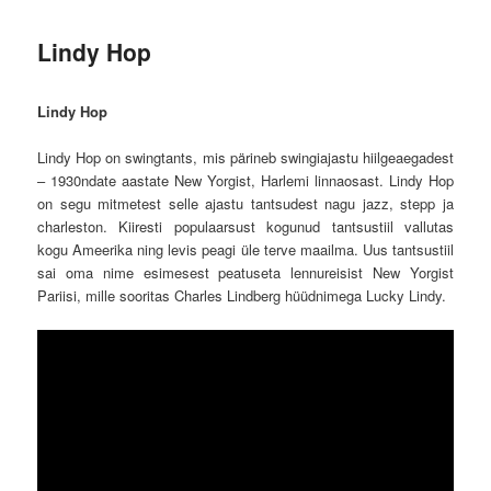
Lindy Hop
Lindy Hop
Lindy Hop on swingtants, mis pärineb swingiajastu hiilgeaegadest
– 1930ndate aastate New Yorgist, Harlemi linnaosast. Lindy Hop
on segu mitmetest selle ajastu tantsudest nagu jazz, stepp ja
charleston. Kiiresti populaarsust kogunud tantsustiil vallutas
kogu Ameerika ning levis peagi üle terve maailma. Uus tantsustiil
sai oma nime esimesest peatuseta lennureisist New Yorgist
Pariisi, mille sooritas Charles Lindberg hüüdnimega Lucky Lindy.