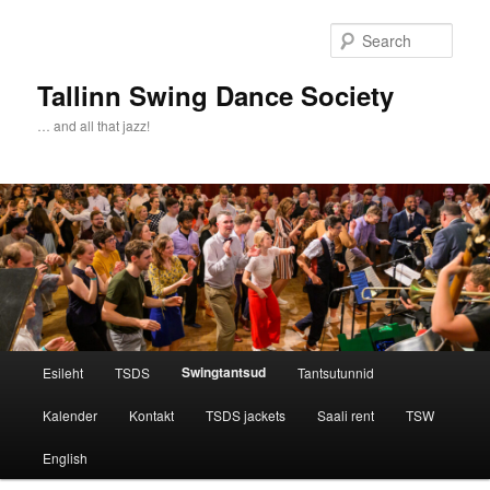
Sear
Tallinn Swing Dance Society
… and all that jazz!
Main menu
Swingtantsud
Esileht
TSDS
Tantsutunnid
Skip to primary content
Skip to secondary content
Kalender
Kontakt
TSDS jackets
Saali rent
TSW
English