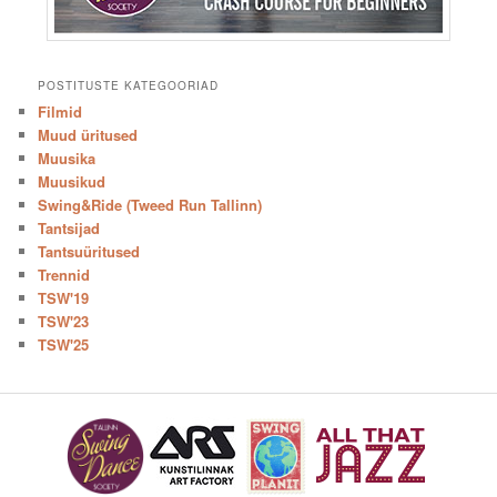
POSTITUSTE KATEGOORIAD
Filmid
Muud üritused
Muusika
Muusikud
Swing&Ride (Tweed Run Tallinn)
Tantsijad
Tantsuüritused
Trennid
TSW'19
TSW'23
TSW'25