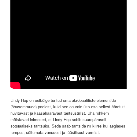
Lindy Hop on eelkõige tuntud oma akrobaatiliste elementide
(õhusammude) poolest, kuid see on vaid üks osa sellest ääretult
huvitavast ja kaasahaaravast tantsustiilist. Üha rohkem
mõistavad inimesed, et Lindy Hop sobib suurepäraselt
sotsiaalseks tantsuks. Seda saab tantsida nii kiires kui aeglases
tempos, sõltumata vanusest ja füüsilisest vormist.