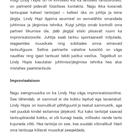
on partnerid pidevalt füüsilises kontaktis. Nagu ikka koosneb
tantsupaar kahest tantsijast – kellest üks on juhtija ja teine
järgija. Lindy Hopi õppima asumisel on esmatähtis omandada
juhtimise ja järgimise tehnika. Kuigi juhtija omab kontrolli oma
partneri liikumise üle, jääb järgijal siiski piisavalt ruumi ka
improvisatsioonile. Juhtija saab tantsu spontaanselt mõjutada,
reageerides muusikale ning sobitades sinna erinevaid
tantsufiguure. Selline partnerite vaheline koostöö on väga
nauditav ning igast tantsust tekib justkui vestlus. Tegelikult on
Lindy Hopis kasutatav juhtimise/järgimise tehnika hea alus
mistahes paaristantsule.
I
mprovisatsioon
Nagu swingmuusika on ka Lindy Hop väga improvisatsiooniline.
See tähendab, et sammud ei ole kokku lepitud ega lavastatud.
Lindy Hopis on loomulikult põhifiguurid ja teatud sammustik, aga
neil puudub kindel esitamise järjekord. Kui kaks tantsijat saavad
tantsupõrandal kokku, ei või kunagi teada, milliseks nende tants
kujuneda võib. Hea tantsija on see, kes suudab võimalikult hästi
oma tantsuga kõlavat muusikat peegeldada.