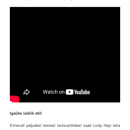
Igaühe isiklik stiil
Erinevalt paljudest teistest tantsustiilidest saab Lindy Hopi teha