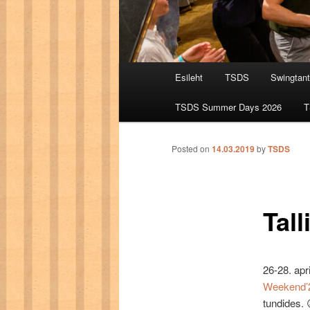
Main menu
Esileht
TSDS
Swingtan
Skip to primary content
Skip to secondary content
TSDS Summer Days 2026
T
Posted on
14.03.2019
by
TSDS
Tal
26-28. apr
Weekend’
tundides.