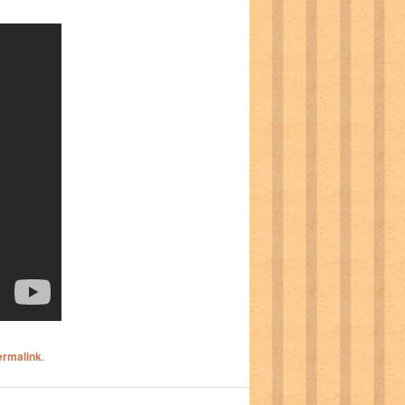
ermalink
.