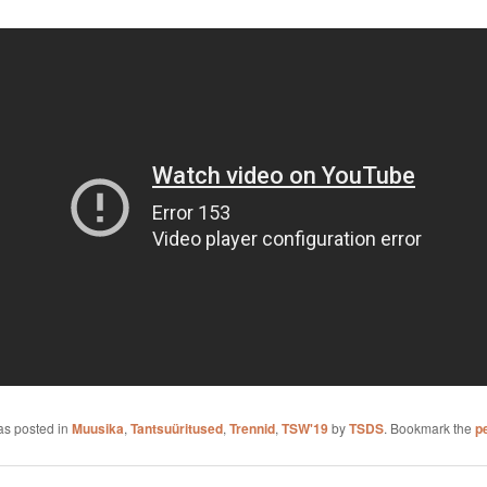
as posted in
Muusika
,
Tantsuüritused
,
Trennid
,
TSW'19
by
TSDS
. Bookmark the
p