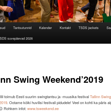
tsud
Tantsutunnid
Kalender
Kontakt
TSDS jackets
Saa
SDS suvepäevad 2026
linn Swing Weekend’2019
illil toimub Eesti suurim swingtantsu ja -muusika festival
Tallinn Swing
2019
. Ootame kõiki huvilisi festivali pidudele! Veel on kohti ka päris al
 😉 Rohkem infot:
www.tsweekend.ee