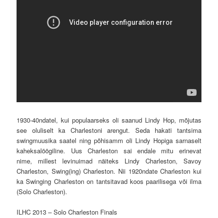
1930-40ndatel, kui populaarseks oli saanud Lindy Hop, mõjutas
see oluliselt ka Charlestoni arengut. Seda hakati tantsima
swingmuusika saatel ning põhisamm oli Lindy Hopiga sarnaselt
kaheksalöögiline. Uus Charleston sai endale mitu erinevat
nime, millest levinuimad näiteks Lindy Charleston, Savoy
Charleston, Swing(ing) Charleston. Nii 1920ndate Charleston kui
ka Swinging Charleston on tantsitavad koos paarilisega või ilma
(Solo Charleston).
ILHC 2013 – Solo Charleston Finals