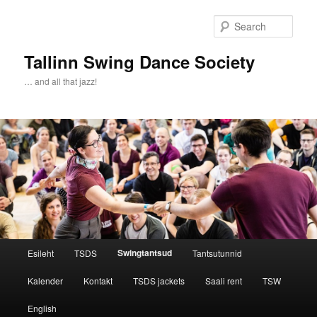
Sear
Tallinn Swing Dance Society
… and all that jazz!
Main menu
Swingtantsud
Esileht
TSDS
Tantsutunnid
Skip to primary content
Skip to secondary content
Kalender
Kontakt
TSDS jackets
Saali rent
TSW
English