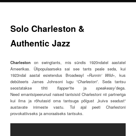
Solo Charleston &
Authentic Jazz
Charleston
on swingtants, mis sündis 1920ndatel aastatel
Ameerikas. Ülipopulaarseks sai see tants peale seda, kui
1923ndal aastal esietendus Broadwayl «
Runnin’ Wild
», kus
debüteeris James Johnsoni lugu “
Charleston
”. Seda tantsu
seostatakse tihti
flapper’
ite ja
speakeasy
’dega.
Need emantsipeerunud naised tantsisid Charlestoni nii partneriga
kui ilma ja rõhutasid oma tantsuga põlgust „kuiva seadust“
austavate inimeste vastu. Tol ajal peeti Charlestoni
provokatiivseks ja amoraalseks tantsuks.