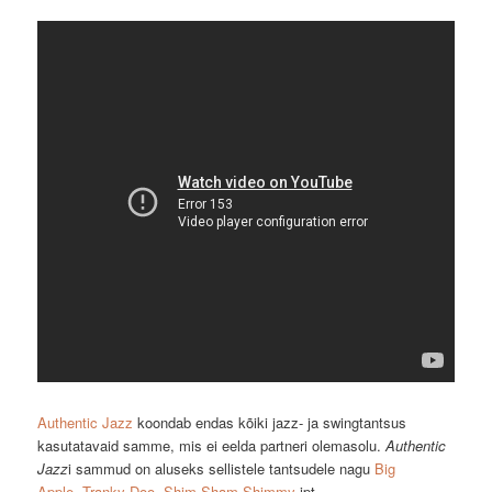
Authentic Jazz
koondab endas kõiki jazz- ja swingtantsus
kasutatavaid samme, mis ei eelda partneri olemasolu.
Authentic
Jazz
i sammud on aluseks sellistele tantsudele nagu
Big
Apple
,
Tranky Doo
,
Shim Sham Shimmy
jpt.