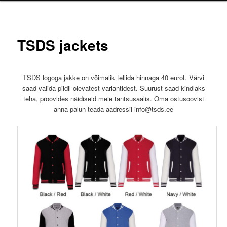
TSDS jackets
TSDS logoga jakke on võimalik tellida hinnaga 40 eurot. Värvi
saad valida pildil olevatest variantidest. Suurust saad kindlaks
teha, proovides näidiseid meie tantsusaalis. Oma ostusoovist
anna palun teada aadressil info@tsds.ee