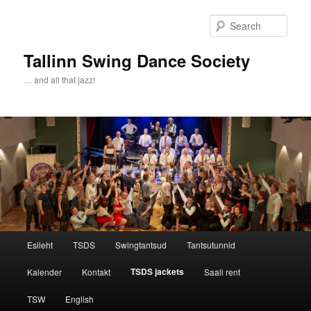
Sear
Tallinn Swing Dance Society
… and all that jazz!
Main menu
Esileht
TSDS
Swingtantsud
Tantsutunnid
Skip to primary content
Skip to secondary content
TSDS jackets
Kalender
Kontakt
Saali rent
TSW
English