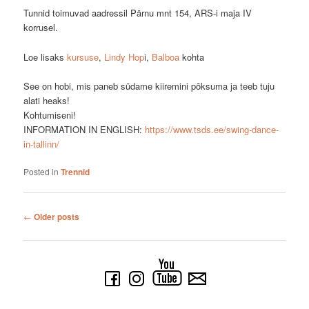
Tunnid toimuvad aadressil Pärnu mnt 154, ARS-i maja IV
korrusel.
Loe lisaks
kursuse
,
Lindy Hop
i,
Balboa
kohta
See on hobi, mis paneb südame kiiremini põksuma ja teeb tuju
alati heaks!
Kohtumiseni!
INFORMATION IN ENGLISH:
https://www.tsds.ee/swing-dance-
in-tallinn/
Posted in
Trennid
Post navigation
←
Older posts