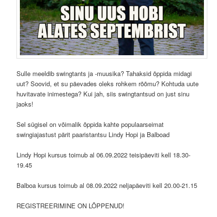
Sulle meeldib swingtants ja -muusika? Tahaksid õppida midagi
uut? Soovid, et su päevades oleks rohkem rõõmu? Kohtuda uute
huvitavate inimestega? Kui jah, siis swingtantsud on just sinu
jaoks!
Sel sügisel on võimalik õppida kahte populaarseimat
swingiajastust pärit paaristantsu Lindy Hopi ja Balboad
Lindy Hopi kursus toimub al 06.09.2022 teisipäeviti kell 18.30-
19.45
Balboa kursus toimub al 08.09.2022 neljapäeviti kell 20.00-21.15
REGISTREERIMINE ON LÕPPENUD!