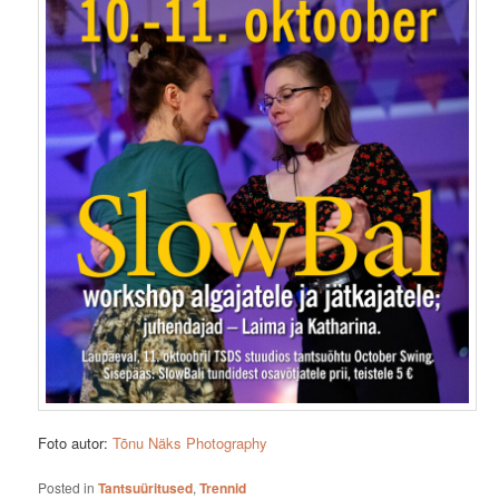
Foto autor:
Tõnu Näks Photography
Posted in
Tantsuüritused
,
Trennid