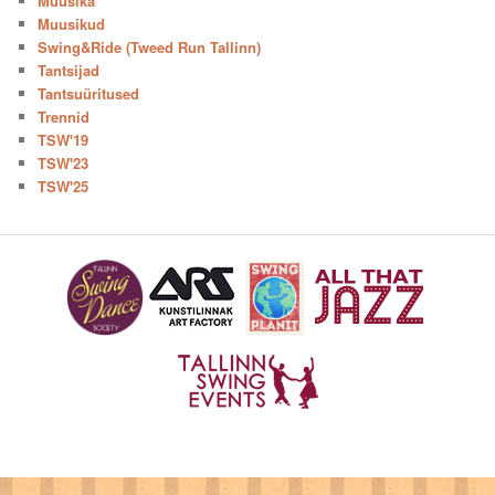
Muusika
Muusikud
Swing&Ride (Tweed Run Tallinn)
Tantsijad
Tantsuüritused
Trennid
TSW'19
TSW'23
TSW'25