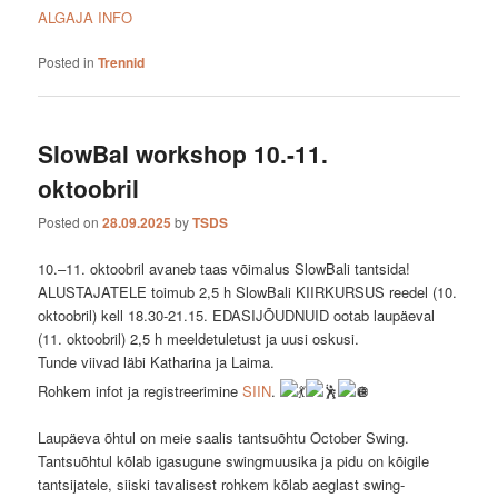
ALGAJA INFO
Posted in
Trennid
SlowBal workshop 10.-11.
oktoobril
Posted on
28.09.2025
by
TSDS
10.–11. oktoobril avaneb taas võimalus SlowBali tantsida!
ALUSTAJATELE toimub 2,5 h SlowBali KIIRKURSUS reedel (10.
oktoobril) kell 18.30-21.15. EDASIJÕUDNUID ootab laupäeval
(11. oktoobril) 2,5 h meeldetuletust ja uusi oskusi.
Tunde viivad läbi Katharina ja Laima.
Rohkem infot ja registreerimine
SIIN
.
Laupäeva õhtul on meie saalis tantsuõhtu October Swing.
Tantsuõhtul kõlab igasugune swingmuusika ja pidu on kõigile
tantsijatele, siiski tavalisest rohkem kõlab aeglast swing-