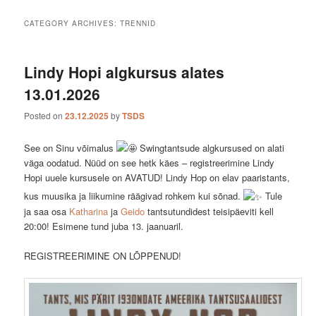
CATEGORY ARCHIVES:
TRENNID
Lindy Hopi algkursus alates
13.01.2026
Posted on
23.12.2025
by
TSDS
See on Sinu võimalus
Swingtantsude algkursused on alati
väga oodatud. Nüüd on see hetk käes – registreerimine Lindy
Hopi uuele kursusele on AVATUD! Lindy Hop on elav paaristants,
kus muusika ja liikumine räägivad rohkem kui sõnad.
Tule
ja saa osa
Katharina
ja
Geido
tantsutundidest teisipäeviti kell
20:00! Esimene tund juba 13. jaanuaril.
REGISTREERIMINE ON LÕPPENUD!