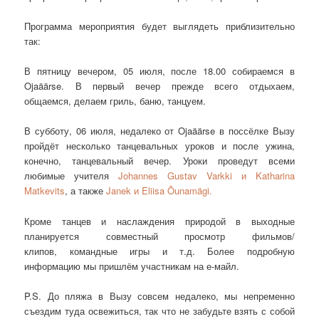
Программа мероприятия будет выглядеть приблизительно
так:
В пятницу вечером, 05 июля, после 18.00 собираемся в
Ojaäärse. В первый вечер прежде всего отдыхаем,
общаемся, делаем гриль, баню, танцуем.
В субботу, 06 июля, недалеко от Ojaäärse в поссёлке Вызу
пройдёт несколько танцевальных уроков и после ужина,
конечно, танцевальный вечер. Уроки проведут всеми
любимые учителя
Johannes Gustav Varkki и Katharina
Matkevits
, а также
Janek и Eliisa Õunamägi.
Кроме танцев и наслаждения природой в выходные
планируется совместный просмотр фильмов/
клипов, командные игры и т.д. Более подробную
информацию мы пришлём участникам на е-майл.
P.S. До пляжа в Вызу совсем недалеко, мы непременно
съездим туда освежиться, так что не забудьте взять с собой