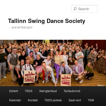
Sear
Tallinn Swing Dance Society
… and all that jazz!
Main menu
Esileht
TSDS
Swingtantsud
Tantsutunnid
Skip to primary content
Skip to secondary content
Kalender
Kontakt
TSDS jackets
Saali rent
TSW