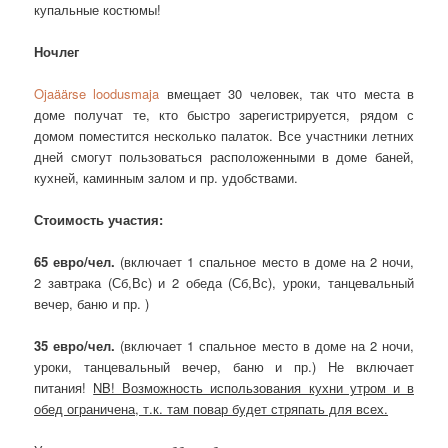
купальные костюмы!
Ночлег
Ojaäärse loodusmaja
вмещает 30 человек, так что места в
доме получат те, кто быстро зарегистрируется, рядом с
домом поместится несколько палаток. Все участники летних
дней смогут пользоваться расположенными в доме баней,
кухней, каминным залом и пр. удобствами.
Стоимость участия:
65 евро/чел.
(включает 1 спальное место в доме на 2 ночи,
2 завтрака (Сб,Вс) и 2 обеда (Сб,Вс), уроки, танцевальный
вечер, баню и пр. )
35 евро/чел.
(включает 1 спальное место в доме на 2 ночи,
уроки, танцевальный вечер, баню и пр.) Не включает
питания!
NB! Возможность использования кухни утром и в
обед ограничена, т.к. там повар будет стряпать для всех.