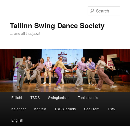
Sear
Tallinn Swing Dance Society
… and all that jazz!
Main menu
Esileht
TSDS
Swingtantsud
Tantsutunnid
Skip to primary content
Skip to secondary content
Kalender
Kontakt
TSDS jackets
Saali rent
TSW
English