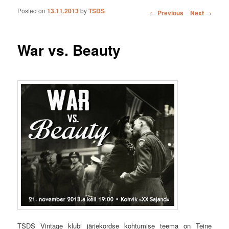
Posted on
13.11.2013
by
TSDS
Post navigation
←
Previous
Next
→
War vs. Beauty
TSDS Vintage klubi järjekordse kohtumise teema on Teine