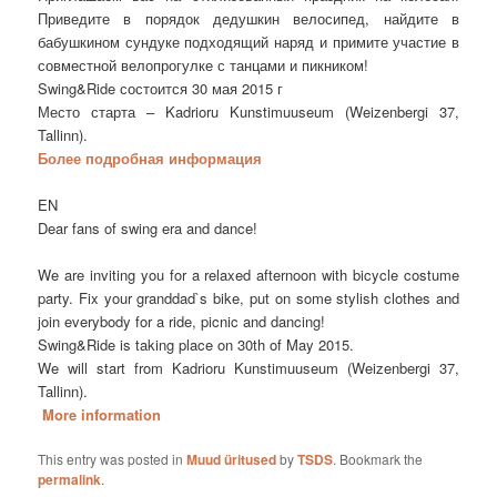
Приведите в порядок дедушкин велосипед, найдите в
бабушкином сундуке подходящий наряд и примите участие в
совместной велопрогулке с танцами и пикником!
Swing&Ride состоится 30 мая 2015 г
Место старта – Kadrioru Kunstimuuseum (Weizenbergi 37,
Tallinn).
Более подробная информация
EN
Dear fans of swing era and dance!
We are inviting you for a relaxed afternoon with bicycle costume
party. Fix your granddad`s bike, put on some stylish clothes and
join everybody for a ride, picnic and dancing!
Swing&Ride is taking place on 30th of May 2015.
We will start from Kadrioru Kunstimuuseum (Weizenbergi 37,
Tallinn).
More information
This entry was posted in
Muud üritused
by
TSDS
. Bookmark the
permalink
.