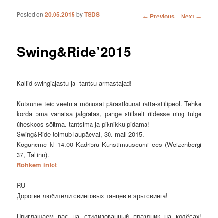
Posted on
20.05.2015
by
TSDS
Post navigation
←
Previous
Next
→
Swing&Ride’2015
Kallid swingiajastu ja -tantsu armastajad!
Kutsume teid veetma mõnusat pärastlõunat ratta-stiilipeol. Tehke
korda oma vanaisa jalgratas, pange stiilselt riidesse ning tulge
üheskoos sõitma, tantsima ja piknikku pidama!
Swing&Ride toimub laupäeval, 30. mail 2015.
Koguneme kl 14.00 Kadrioru Kunstimuuseumi ees (Weizenbergi
37, Tallinn).
Rohkem infot
RU
Дорогие любители свинговых танцев и эры свинга!
Приглашаем вас на стилизованный праздник на колёсах!