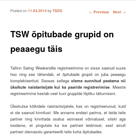
Posted on
11.04.2014
by
TSDS
Post navigation
←
Previous
Next
→
TSW õpitubade grupid on
peaaegu täis
Tallinn Swing Weekendile registreerimine on sisse saanud suure
hoo ning see tähendab, et õpitubade grupid on juba peaaegu
komplekteeritud. Seoses sellega
oleme sunnitud peatama nii
üksikute naistantsijate kui ka paaride registrerimise
. Meeste
registreerimine kestab veel kuni gruppide lõpliku täitumiseni.
Üleskutse kõikidele naistantsijatele, kes on registreerunud, kuid
ei ole saanud kinnitust: Me anname endast parima, et leida teile
partner ning kinnitada osalus esimesel võimalusel, siiski aga
loodame, et pingutate ka ise partneri leidmisel, sest ainult
partneri olemasolu garanteerib teile koha õpitubades.