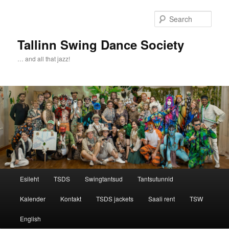
Sear
Tallinn Swing Dance Society
… and all that jazz!
Main menu
Esileht
TSDS
Swingtantsud
Tantsutunnid
Skip to primary content
Skip to secondary content
Kalender
Kontakt
TSDS jackets
Saali rent
TSW
English