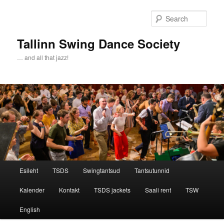
Sear
Tallinn Swing Dance Society
… and all that jazz!
Main menu
Esileht
TSDS
Swingtantsud
Tantsutunnid
Skip to primary content
Skip to secondary content
Kalender
Kontakt
TSDS jackets
Saali rent
TSW
English