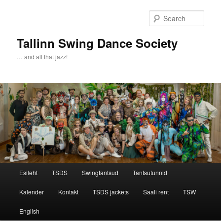
Sear
Tallinn Swing Dance Society
… and all that jazz!
Main menu
Esileht
TSDS
Swingtantsud
Tantsutunnid
Skip to primary content
Skip to secondary content
Kalender
Kontakt
TSDS jackets
Saali rent
TSW
English