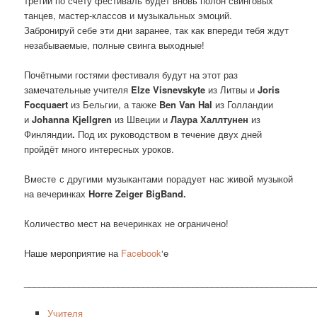
третий по счёту фестиваль будет вновь полон свинговых
танцев, мастер-классов и музыкальных эмоций.
Забронируй себе эти дни заранее, так как впереди тебя ждут
незабываемые, полные свинга выходные!
Почётными гостями фестиваля будут на этот раз
замечательные учителя
Elze Visnevskyte
из Литвы и
Joris
Focquaert
из Бельгии, а также
Ben Van Hal
из Голландии
и
Johanna Kjellgren
из Швеции и
Лаура Халлтунен
из
Финляндии
.
Под их руководством в течение двух дней
пройдёт много интересных уроков.
Вместе с другими музыкантами порадует нас живой музыкой
на вечеринках
Horre Zeiger BigBand.
Количество мест на вечеринках не ограничено!
Наше мероприятие на
Facebook
‘e
___________________________________________________________
Учителя