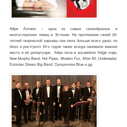
Aйри Аллвеэ – одна из самых своеобразных и
многосторонних певиц в Эстонии. На протяжении своей 25-
летней творческой карьеры она пела больше всего джаз, но
блюз и рок’н’ролл 50-х годов также всегда занимали важное
место в её репертуаре. Айри пела в ансамблях Valge maja,
New Murphy Band, Hot Pipes, Modern Fox, After All, Underwater,
Estonian Dream Big Band, Compromise Blue и др.