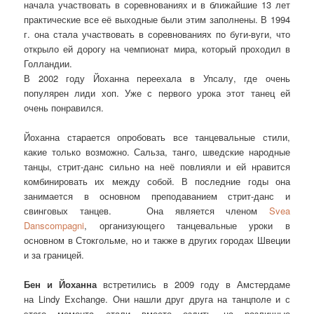
начала участвовать в соревнованиях и в ближайшие 13 лет
практические все её выходные были этим заполнены. В 1994
г. она стала участвовать в соревнованиях по буги-вуги, что
открыло ей дорогу на чемпионат мира, который проходил в
Голландии.
В 2002 году Йоханна переехала в Упсалу, где очень
популярен лиди хоп. Уже с первого урока этот танец ей
очень понравился.
Йоханна старается опробовать все танцевальные стили,
какие только возможно. Сальза, танго, шведские народные
танцы, стрит-данс сильно на неё повлияли и ей нравится
комбинировать их между собой. В последние годы она
занимается в основном преподаванием стрит-данс и
свинговых танцев. Она является членом
Svea
Danscompagni
, организующего танцевальные уроки в
основном в Стокгольме, но и также в других городах Швеции
и за границей.
Бен и Йоханна
встретились в 2009 году в Амстердаме
на Lindy Exchange. Они нашли друг друга на танцполе и с
этого момента стали вместе ездить на различные