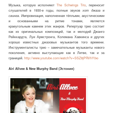
Mузыка, которую исполняют
The Schwings Trio
, переносит
слушателей в 1930-е годы, полные звуков
хот джаза
и
свинга
. Импровизация, наполненная тёплыми, акустическими
и основанными на ритме тонами, является
краеугольным камнем этих жанров. Репертуар трио состоит
как из оригинальных композиций, так и мелодий Джанго
Рейнхардта, Луи Армстронга, Колемана Хавкинса и других
хорошо известных джазовых музыкантов того времени.
Инструменталисты трио – замечательные музыканты нового
поколения, активно выступающие как в Литве, так и за
границей.
http://www.youtube.com/watch?v=SSZ8jPRVhY0ю
Airi Allvee & New Murphy Band (Эстония)