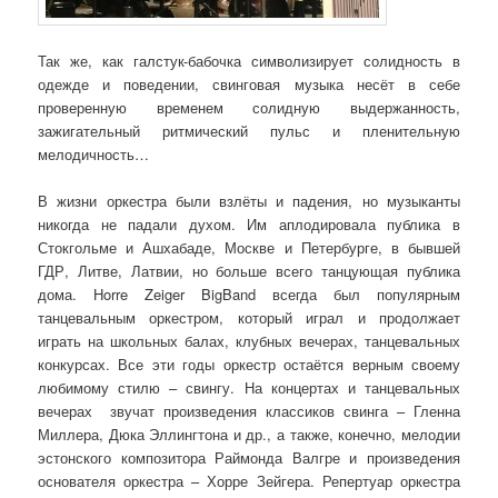
Так же, как галстук-бабочка символизирует солидность в
одежде и поведении, свинговая музыка несёт в себе
проверенную временем солидную выдержанность,
зажигательный ритмический пульс и пленительную
мелодичность…
В жизни оркестра были взлёты и падения, но музыканты
никогда не падали духом. Им аплодировала публика в
Стокгольме и Ашхабаде, Москве и Петербурге, в бывшей
ГДР, Литве, Латвии, но больше всего танцующая публика
дома. Horre Zeiger BigBand всегда был популярным
танцевальным оркестром, который играл и продолжает
играть на школьных балах, клубных вечерах, танцевальных
конкурсах. Все эти годы оркестр остаётся верным своему
любимому стилю – свингу. На концертах и танцевальных
вечерах звучат произведения классиков свинга – Гленна
Миллера, Дюка Эллингтона и др., а также, конечно, мелодии
эстонского композитора Раймонда Валгре и произведения
основателя оркестра – Хорре Зейгера. Репертуар оркестра