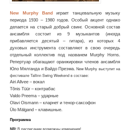
New Murphy Band
играет танцевальную музыку
периода 1930 – 1980 годов. Особый акцент однако
делается на старый добрый свинг. Основной состав
ансамбля состоит из 9 музыкантов (иногда
прибавляется десятый – гитара), из которых 4
духовых инструментa составляют в свою очередь
отдельный коллектив под названем Murphy Horns.
Репертуар обагащают оранжировки членов ансамбля
New Murphy выступит на
Юло Мялганда и Вайдо Преэма.
фестивале Tallinn Swing Weekend в составе:
Airi Allvee – вокал
Tõnis Tüür – контрабас
Valdo Preema – ударные
Olavi Oismann – кларнет и тенор-саксофон
Ülo Mälgand – клавишные.
Программа
NB!
В расписании возможны изменения!