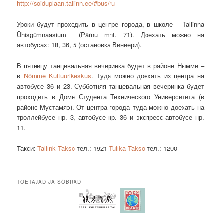
http://soiduplaan.tallinn.ee/#bus/ru
Уроки будут проходить в центре города, в школе – Tallinna
Ühisgümnaasium (Pärnu mnt. 71). Доехать можно на
автобусах: 18, 36, 5 (остановка Винеери).
В пятницу танцевальная вечеринка будет в районе Нымме –
в
Nõmme Kultuurikeskus
. Туда можно доехать из центра на
автобусе 36 и 23. Субботняя танцевальная вечеринка будет
проходить в Доме Студента Технического Университета (в
районе Мустамяэ). От центра города туда можно доехать на
троллейбусе нр. 3, автобусе нр. 36 и экспресс-автобусе нр.
11.
Такси:
Tallink Takso
тел.: 1921
Tulika Takso
тел.: 1200
TOETAJAD JA SÕBRAD