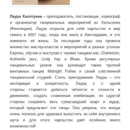
Лаура Халлтунен
– преподаватель, постановщик, хореограф
и организатор танцевальных мероприятий из Хельсинки
(Финляндия). Лаура открыла для себя чарльстон и мир
свинга в 2007 году, когда она жила в Амстердаме, и это
изменило её жизнь. За последние годы она провела
множество мастер-классов и мероприятий в разных уголках
Европы, обучая и выступая с такими танцами как: Charleston,
Authentic jazz, Lindy hop и Blues. Кроме регулярных
танцевальных уроков она руководит также труппой
винтажных танцев Midnight Follies и своей собственной
танцевальной студией. Стиль преподавания Лауры – это
инспирация и конкретность. Лаура c с одной
стороны старается добиться чёткости и точности в
движениях, создать слаженные комбинации, но сдругой
стороны сохранить весь сумасшедший азарт и задор,
который предлагают эти танцы. Она уверена, что иногда
очень полезно для здоровья выпустить из себя внутреннего
шута и для этого чарльстон даёт особенно много
возможностей!