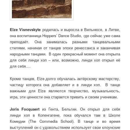
Elze Visnevskyte
родилась и выросла в Вильнюсе, в Литве,
она воспитанница Hoppers’ Dance Studio, где сейчас уже сама
преподаёт. Она занималась разными танцевальными
стилями, начиная от танцев эпохи ренессанса и заканчивая
народными танцами. В один прекрасный момент она открыла
для себя линди хоп – или, возможно, линди хоп открыл её
для себя….
Кроме танцев, Elze долго обучалась актёрскому мастерству,
частицу которога она добавляет и в линди хоп. В танце
важными для Elze являются творчество, музыкальность,
игра, эти ценности она старается привить и своим ученикам.
Joris Focquaert
из Гента, Бельгии. Он открыл для себя
линди хоп в Копенгагене, пока обучался там в Школе
Комедии (The Commedia School). В танце и во время
выступлений он с удовольствием использует свои клоунские