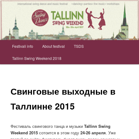
Main menu
Festivali info
About festival
TSDS
Skip to primary content
Skip to secondary content
Tallinn Swing Weekend 2018
Свинговые выходные в
Таллинне 2015
Фестиваль свингового танца и музыки
Tallinn Swing
Weekend 2015
сотоится в этом году
24-26 апреля
. Уже