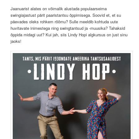
Jaanuarist alates on võimalik alustada populaarseima
swingiajastust pärit paaristantsu õppimisega. Soovid et, et su
päevades oleks rohkem rõõmu? Sulle meeldib kohtuda uute
huvitavate inimestega ning swingtantsud ja -muusika? Tahaksid
õppida midagi uut? Kui jah, siis Lindy Hopi algkursus on just sinu
jaoks!