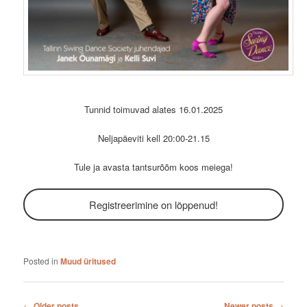
Tunnid toimuvad alates 16.01.2025
Neljapäeviti kell 20:00-21.15
Tule ja avasta tantsurõõm koos meiega!
Registreerimine on lõppenud!
Posted in
Muud üritused
Post navigation
←
Older posts
Newer posts
→