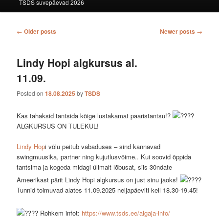
TSDS suvepäevad 2026
Post navigation
←
Older posts
Newer posts
→
Lindy Hopi algkursus al.
11.09.
Posted on
18.08.2025
by
TSDS
Kas tahaksid tantsida kõige lustakamat paaristantsu!?
ALGKURSUS ON TULEKUL!
Lindy Hop
i võlu peitub vabaduses – sind kannavad
swingmuusika, partner ning kujutlusvõime.. Kui soovid õppida
tantsima ja kogeda midagi ülimalt lõbusat, siis 30ndate
Ameerikast pärit Lindy Hopi algkursus on just sinu jaoks!
Tunnid toimuvad alates 11.09.2025 neljapäeviti kell 18.30-19.45!
Rohkem infot:
https://www.tsds.ee/algaja-info/