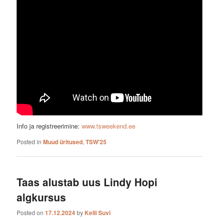
Info ja registreerimine:
www.tsweekend.ee
Posted in
Muud üritused
,
TSW'25
Taas alustab uus Lindy Hopi
algkursus
Posted on
17.12.2024
by
Kelli Suvi