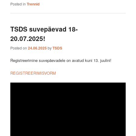
Posted in
Trennid
TSDS suvepäevad 18-
20.07.2025!
Posted on
24.06.2025
by
TSDS
Registreerimine suvepäevadele on avatud kuni 13. juulini!
REGISTREERIMISVORM