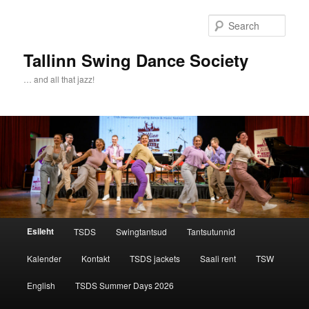
Sear
Tallinn Swing Dance Society
… and all that jazz!
Main menu
Esileht
TSDS
Swingtantsud
Tantsutunnid
Skip to primary content
Skip to secondary content
Kalender
Kontakt
TSDS jackets
Saali rent
TSW
English
TSDS Summer Days 2026