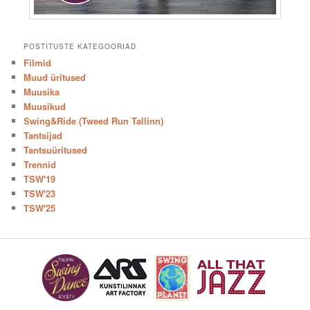
POSTITUSTE KATEGOORIAD
Filmid
Muud üritused
Muusika
Muusikud
Swing&Ride (Tweed Run Tallinn)
Tantsijad
Tantsuüritused
Trennid
TSW'19
TSW'23
TSW'25