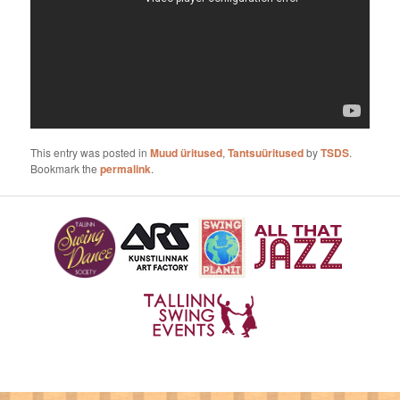
This entry was posted in
Muud üritused
,
Tantsuüritused
by
TSDS
.
Bookmark the
permalink
.