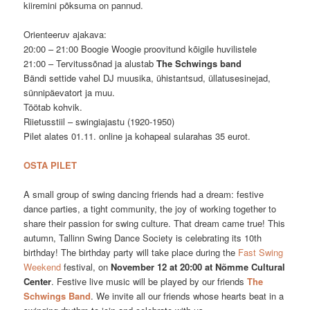
kiiremini põksuma on pannud.
Orienteeruv ajakava:
20:00 – 21:00 Boogie Woogie proovitund kõigile huvilistele
21:00 – Tervitussõnad ja alustab
The Schwings band
Bändi settide vahel DJ muusika, ühistantsud, üllatusesinejad,
sünnipäevatort ja muu.
Töötab kohvik.
Riietusstiil – swingiajastu (1920-1950)
Pilet alates 01.11. online ja kohapeal sularahas 35 eurot.
OSTA PILET
A small group of swing dancing friends had a dream: festive
dance parties, a tight community, the joy of working together to
share their passion for swing culture. That dream came true! This
autumn, Tallinn Swing Dance Society is celebrating its 10th
birthday! The birthday party will take place during the
Fast Swing
Weekend
festival, on
November 12 at 20:00 at Nõmme Cultural
Center
. Festive live music will be played by our friends
The
Schwings Band
. We invite all our friends whose hearts beat in a