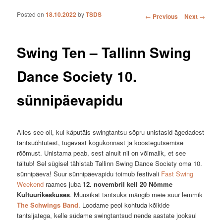
Posted on
18.10.2022
by
TSDS
Post navigation
←
Previous
Next
→
Swing Ten – Tallinn Swing
Dance Society 10.
sünnipäevapidu
Alles see oli, kui käputäis swingtantsu sõpru unistasid ägedadest
tantsuõhtutest, tugevast kogukonnast ja koostegutsemise
rõõmust. Unistama peab, sest ainult nii on võimalik, et see
täitub! Sel sügisel tähistab Tallinn Swing Dance Society oma 10.
sünnipäeva! Suur sünnipäevapidu toimub festivali
Fast Swing
Weekend
raames juba
12. novembril kell 20 Nõmme
Kultuurikeskuses
. Muusikat tantsuks mängib meie suur lemmik
The Schwings Band
. Loodame peol kohtuda kõikide
tantsijatega, kelle südame swingtantsud nende aastate jooksul