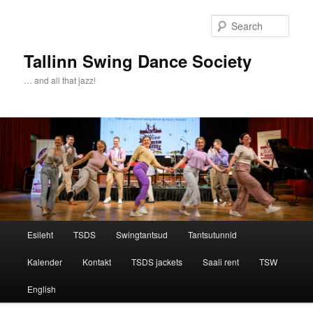
Sear
Tallinn Swing Dance Society
… and all that jazz!
Main menu
Esileht
TSDS
Swingtantsud
Tantsutunnid
Skip to primary content
Skip to secondary content
Kalender
Kontakt
TSDS jackets
Saali rent
TSW
English