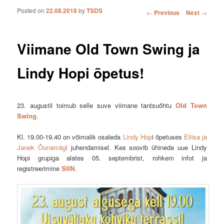
Posted on
22.08.2018
by
TSDS
Post navigation
←
Previous
Next
→
Viimane Old Town Swing ja
Lindy Hopi õpetus!
23. augustil toimub selle suve viimane tantsuõhtu
Old Town
Swing
.
Kl. 19.00-19.40 on võimalik osaleda
Lindy Hop
i õpetuses
Eliisa ja
Janek Õunamägi
juhendamisel. Kes soovib ühineda uue Lindy
Hopi grupiga alates 05. septembrist, rohkem infot ja
registreerimine
SIIN
.