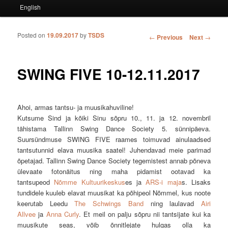
English
Posted on
19.09.2017
by
TSDS
Post navigation
←
Previous
Next
→
SWING FIVE 10-12.11.2017
Ahoi, armas tantsu- ja muusikahuviline!
Kutsume Sind ja kõiki Sinu sõpru 10., 11. ja 12. novembril
tähistama Tallinn Swing Dance Society 5. sünnipäeva.
Suursündmuse SWING FIVE raames toimuvad ainulaadsed
tantsutunnid elava muusika saatel! Juhendavad meie parimad
õpetajad. Tallinn Swing Dance Society tegemistest annab põneva
ülevaate fotonäitus ning maha pidamist ootavad ka
tantsupeod
Nõmme Kultuurikeskus
es ja
ARS-i maja
s. Lisaks
tundidele kuuleb elavat muusikat ka põhipeol Nõmmel, kus noote
keerutab Leedu
The Schwings Band
ning laulavad
Airi
Allvee
ja
Anna Curly
. Et meil on palju sõpru nii tantsijate kui ka
muusikute seas, võib õnnitlejate hulgas olla ka