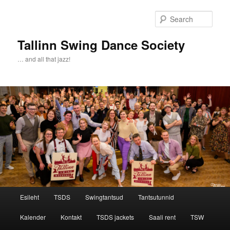
Sear
Tallinn Swing Dance Society
… and all that jazz!
Main menu
Esileht
TSDS
Swingtantsud
Tantsutunnid
Skip to primary content
Skip to secondary content
Kalender
Kontakt
TSDS jackets
Saali rent
TSW