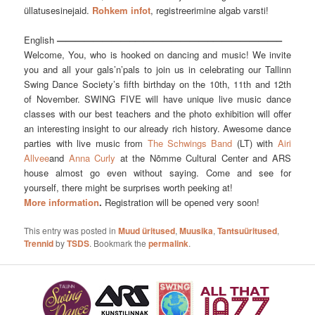
üllatusesinejaid.
Rohkem infot
, registreerimine algab varsti!
English
————————–
————————–
———————–
Welcome, You, who is hooked on dancing and music! We invite
you and all your gals’n’pals to join us in celebrating our Tallinn
Swing Dance Society’s fifth birthday on the 10th, 11th and 12th
of November. SWING FIVE will have unique live music dance
classes with our best teachers and the photo exhibition will offer
an interesting insight to our already rich history. Awesome dance
parties with live music from
The Schwings Band
(LT) with
Airi
Allvee
and
Anna Curly
at the Nõmme Cultural Center and ARS
house almost go even without saying. Come and see for
yourself, there might be surprises worth peeking at!
More information
.
Registration will be opened very soon!
This entry was posted in
Muud üritused
,
Muusika
,
Tantsuüritused
,
Trennid
by
TSDS
. Bookmark the
permalink
.